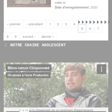
cette si
Date d'enregistrement:
2020
« premier
‹ précédent
1
2
3
4
5
6
7
8
9
suivant ›
dernier »
NOTRE CHAINE ADOLESCENT