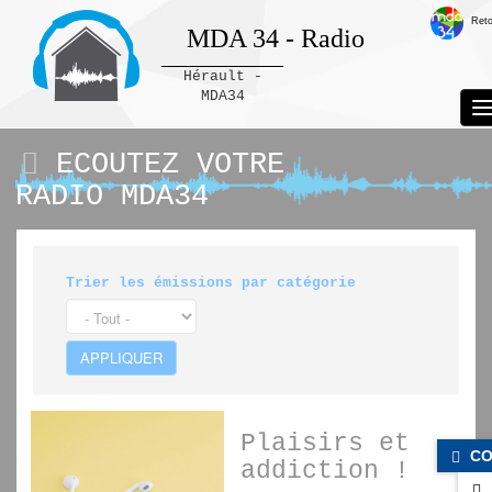
Reto
MDA 34 - Radio
Hérault -
MDA34
T
Panneau de gestion des cookies
n
ECOUTEZ VOTRE
RADIO MDA34
Trier les émissions par catégorie
APPLIQUER
Plaisirs et
CO
addiction !