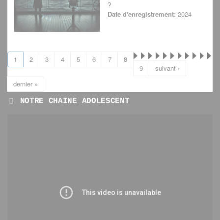
?
Date d'enregistrement:
2024
1
2
3
4
5
6
7
8
9
suivant ›
dernier »
NOTRE CHAINE ADOLESCENT