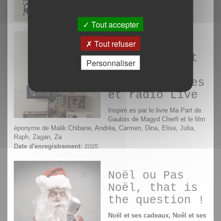
Tout accepter
Tout refuser
Nous avons
tous une part
Personnaliser
de Magyd !
Boites sonores
et radio Live
Inspiré.es par le livre Ma Part de
Gaulois de Magyd Cherfi et le film
éponyme de Malik Chibane, Andréa, Carmen, Dina, Elise, Julia,
Raph, Zagan, Za
Date d'enregistrement:
2025
Noël ou Pas
Noël, that is
the question !
Noël et ses cadeaux, Noêl et ses