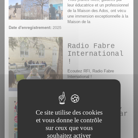
leur éducatrice et un professionnel
de la Maison des Ados, ont vécu
une immersion exceptionnelle à la
Maison de la
Date d'enregistrement:
2025
Radio Fabre
International
!
Ecoutez RFI, Radio Fabre
International !
Date d'enregistrement:
2025
Pause ados 2,
Ce site utilise des cookies
l'actu vue par
et vous donne le contrôle
les ados
sur ceux que vous
La Pause Ados 2 !
souhaitez activer
Date d'enregistrement:
2025