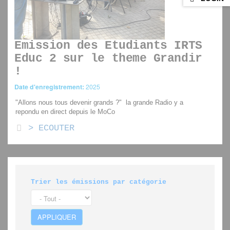
Emission des Etudiants IRTS
Educ 2 sur le theme Grandir
!
Date d'enregistrement:
2025
"Allons nous tous devenir grands ?" la grande Radio y a
repondu en direct depuis le MoCo
> ECOUTER
Les étudiants educ 2eme année de l'IRTS de Montpellier se
sont interrogés pendant 2 jours sur les questions identitaires
qui gravitent autour du terme " Grandir".
En passant par la subjectivité, les émotions et tout de même
un peu d'humour, nous allons les suivre dans leurs aventures
Trier les émissions par catégorie
au jardin du MoCo, entre micros trottoirs et récits personnels.
Réaliser cette émission a permis des partages, des sourires,
et même un peu de larmes ( pas beaucoup, promis !).
APPLIQUER