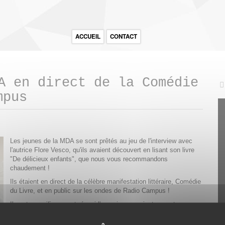
ACCUEIL
CONTACT
A en direct de la Comédie
mpus
Les jeunes de la MDA se sont prêtés au jeu de l'interview avec
l'autrice Flore Vesco, qu'ils avaient découvert en lisant son livre
"De délicieux enfants", que nous vous recommandons
chaudement !
Ils étaient en direct de la célèbre manifestation littéraire, Comédie
du Livre, et en public sur les ondes de Radio Campus !
Ils ont magnifiquement réussi l'exercice avec justesse et
curiosité, accompagnés de l'animatrice de Radio Campus AC
Vitry.