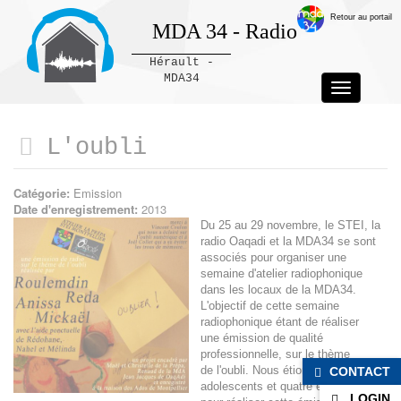
Retour au portail
MDA 34 - Radio
Hérault -
MDA34
Toggle
navigation
Panneau de gestion des cookies
L'oubli
Catégorie:
Emission
Date d'enregistrement:
2013
Du 25 au 29 novembre, le STEI, la
radio Oaqadi et la MDA34 se sont
associés pour organiser une
semaine d'atelier radiophonique
dans les locaux de la MDA34.
L'objectif de cette semaine
radiophonique étant de réaliser
une émission de qualité
professionnelle, sur le thème
de l'oubli. Nous étions sept
CONTACT
adolescents et quatre encadrants
LOGIN