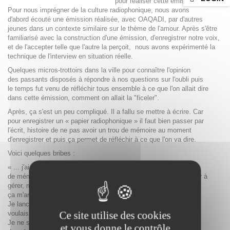
pour réaliser cette émission.
Pour nous imprégner de la culture radiophonique, nous avons
d'abord écouté une émission réalisée, avec OAQADI, par d'autres
jeunes dans un contexte similaire sur le thème de l'amour. Après s'être
familiarisé avec la construction d'une émission, d'enregistrer notre voix,
et de l'accepter telle que l'autre la perçoit, nous avons expérimenté la
technique de l'interview en situation réelle.
Quelques micros-trottoirs dans la ville pour connaître l'opinion
des passants disposés à répondre à nos questions sur l'oubli puis
le temps fut venu de réfléchir tous ensemble à ce que l'on allait dire
dans cette émission, comment on allait la "ficeler".
Après, ça s'est un peu compliqué. Il a fallu se mettre à écrire. Car
pour enregistrer un « papier radiophonique » il faut bien passer par
l'écrit, histoire de ne pas avoir un trou de mémoire au moment
d'enregistrer et puis ça permet de réfléchir à ce que l'on va dire.
Voici quelques bribes :
« ... j'ai interviewé un comédien ce matin et il disait que les trous
de mémoire. C'est galère quand ça arrive sur scène, il faut arriver à
gérer, mais c'est chaud. Moi je fais pas de théâtre mais
ça m'arrive souvent. .../...
Je lance un sujet avec des potes et d'un coup, j'oublie ce que je
Ce site utilise des cookies
voulais dire.
Je ne sais pas pourquoi ça me fait ça. Pourquoi j'ai des trous
et vous donne le contrôle