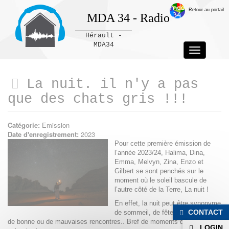
Retour au portail
MDA 34 - Radio
Hérault -
MDA34
Toggle
navigation
Panneau de gestion des cookies
La nuit. il n'y a pas
que des chats gris !!!
Catégorie:
Emission
Date d'enregistrement:
2023
Pour cette première émission de
l’année 2023/24, Halima, Dina,
Emma, Melvyn, Zina, Enzo et
Gilbert se sont penchés sur le
moment où le soleil bascule de
l’autre côté de la Terre, La nuit !
En effet, la nuit peut être synonyme
CONTACT
de sommeil, de fête, de solitudes,
de bonne ou de mauvaises rencontres.. Bref de moments qui restent en
LOGIN