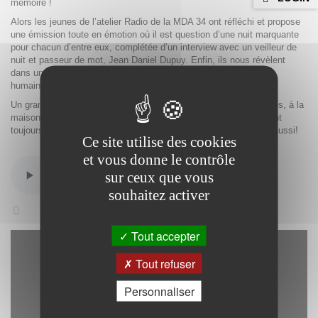
mémoire !
Alors les jeunes de l’atelier Radio de la MDA 34 ont réfléchi et propose
une émission toute en émotion où il est question d’une nuit marquante
pour chacun d’entre eux, complétée d’un interview avec un veilleur de
nuit et passeur de mot, Jean Daniel Dupuy. Enfin, ils nous révèlent
dans une fiction rafraichissante ce que font les chats quand les
humains dorment !
Un grand Merci à Oaqadi, à la lune, aux livres qui tiennent éveillés, à la
maison des ados de Montpellier, aux discussions de nuit, qui sont
toujours plus authentiques et profondes quand la nuit le devient aussi!
Ce site utilise des cookies
et vous donne le contrôle
sur ceux que vous
souhaitez activer
NOTRE CHAINE ADOLESCENT
Tout accepter
Tout refuser
Personnaliser