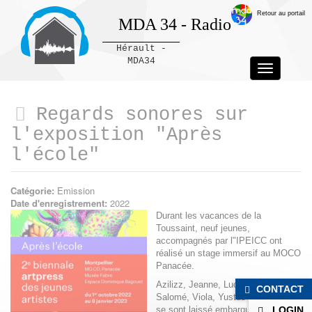
Retour au portail
MDA 34 - Radio
Hérault -
MDA34
Toggle
navigation
Panneau de gestion des cookies
Regards sonores sur
l'exposition "Après
l'école"
Catégorie:
Emission
Date d'enregistrement:
2022
Durant les vacances de la
Toussaint, neuf jeunes,
accompagnés par l"IPEICC ont
réalisé un stage immersif au MOCO
Panacée.
Azilizz, Jeanne, Lucile, Nino, Raph,
CONTACT
Salomé, Viola, Yustus et Zawadd
se sont laissé embarqués dans
LOGIN