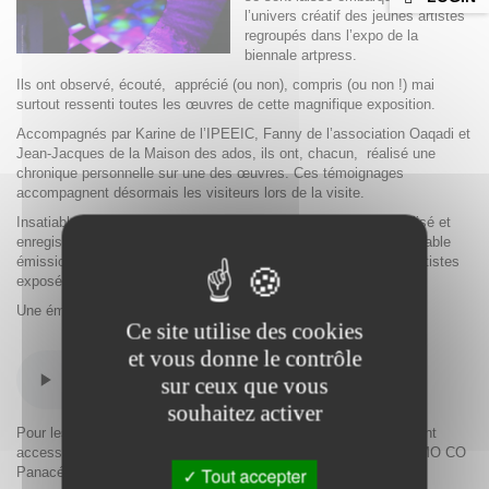
l’univers créatif des jeunes artistes
regroupés dans l’expo de la
biennale artpress.
Ils ont observé, écouté, apprécié (ou non), compris (ou non !) mai
surtout ressenti toutes les œuvres de cette magnifique exposition.
Accompagnés par Karine de l’IPEEIC, Fanny de l’association Oaqadi et
Jean-Jacques de la Maison des ados, ils ont, chacun, réalisé une
chronique personnelle sur une des œuvres. Ces témoignages
accompagnent désormais les visiteurs lors de la visite.
Insatiables, enthousiastes et motivés, les jeunes ont aussi réalisé et
enregistré en public et dans les conditions du direct une remarquable
émission sur cette expo, interviewant notamment deux jeunes artistes
exposés et une curatrice de l’exposition.
Une émission à découvrir ici.
Ce site utilise des cookies
et vous donne le contrôle
sur ceux que vous
souhaitez activer
Pour les curieux qui souhaitent entendre les chroniques, elles sont
accessibles via un QR code devant les œuvres accrochées au MO CO
Tout accepter
Panacée mais aussi directement le Sound cloud du musée ici :